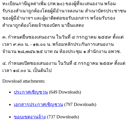
ทะเบียนภาษีมูลค่าเพิ่ม (ภพ.๒๐) ของผู้ที่จะเสนองาน พร้อม
รับรองสำเนาถูกต้องโดยผู้มีอำนาจลงนาม สำเนาบัตรประชาชน
ของผู้มีอำนาจฯ และผู้มาติดต่อขอรับเอกสาร พร้อมรับรอง
สำเนาถูกต้องโดยเจ้าของบัตร มายื่นแสดง
๓. กำหนดยื่นซองเสนองาน ในวันที่ ๔ กรกฎาคม ๒๕๕๙ ตั้งแต่
เวลา ๙.๓๐ น. - ๑๒.๐๐ น. พร้อมหลักประกันการเสนองาน
จำนวน ๒๘,๗๘๖.๒๕ บาท ณ ห้องประชุม ๑ สำนักงาน อพวช.
๔. กำหนดเปิดซองเสนองาน ในวันที่ ๕ กรกฎาคม ๒๕๕๙ ตั้งแต่
เวลา ๑๔.๐๐ น. เป็นต้นไป
Download attachments:
ประกาศเชิญชวน
(649 Downloads)
เอกสารประกาศเชิญชวน
(797 Downloads)
ขอบเขตงานจ้าง
(737 Downloads)