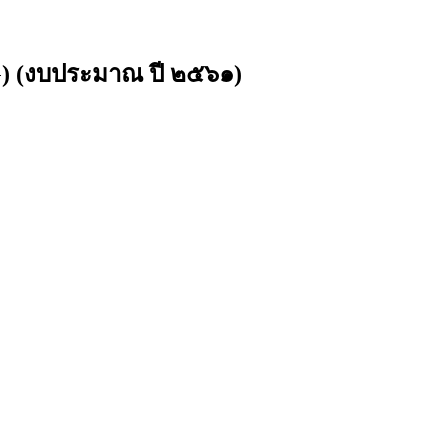
G) (งบประมาณ ปี ๒๕๖๑)