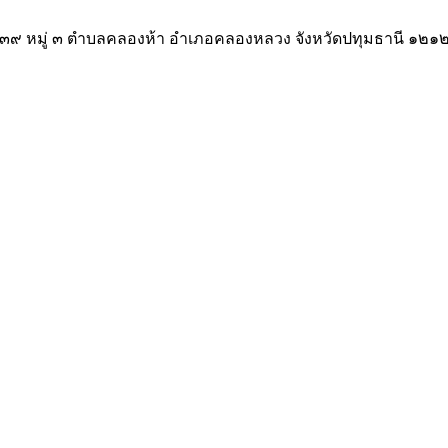
ช.) ๓๙ หมู่ ๓ ตำบลคลองห้า อำเภอคลองหลวง จังหวัดปทุมธานี ๑๒