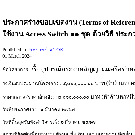
ประกาศร่างขอบเขตงาน (Terms of Referen
ใช้งาน Access Switch ๑๑ ชุด ด้วยวิธี ประก
Published in
ประกาศร่าง TOR
01 March 2024
ซื้ออุปกรณ์กระจายสัญญาณเครือข่ายสํ
ชื่อโครงการ :
บาท
(
ห้าล้านหกห
วงเงินงบประมาณโครงการ : ๕,๐๖๐,๐๐๐.๐๐
บาท
(
ห้าล้านหกหมื
ราคากลาง (ราคาอ้างอิง) : ๕,๐๖๐,๐๐๐.๐๐
วันที่ประกาศร่าง : ๑ มีนาคม ๒๕๖๗
วันที่สิ้นสุดรับฟังคำวิจารณ์ : ๖ มีนาคม ๒๕๖๗
สถานที่ติดต่อเพื่อขอทราบข้อมูลเพิ่มเติม และแสดงความคิดเห็น