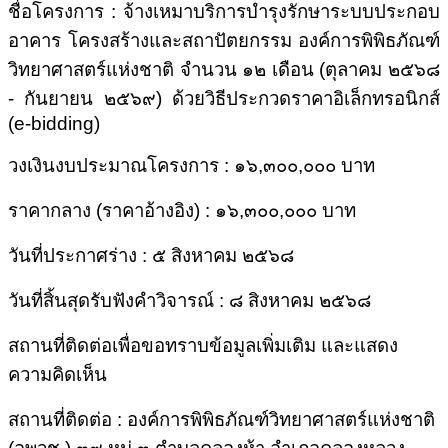
ชื่อโครงการ : จ้างเหมาบริการบำรุงรักษาระบบประกอบ
อาคาร โครงสร้างและสถาปัตยกรรม องค์การพิพิธภัณฑ์
วิทยาศาสตร์แห่งชาติ จำนวน ๑๒ เดือน (ตุลาคม ๒๕๖๘
- กันยายน ๒๕๖๙)
ด้วยวิธีประกวดราคาอิเล็กทรอนิกส์
(
e-bidding)
วงเงินงบประมาณโครงการ : ๑๖,๓๐๐,๐๐๐ บาท
ราคากลาง (ราคาอ้างอิง) : ๑๖,๓๐๐,๐๐๐ บาท
วันที่ประกาศร่าง : ๕ สิงหาคม ๒๕๖๘
วันที่สิ้นสุดรับฟังคำวิจารณ์ : ๘ สิงหาคม ๒๕๖๘
สถานที่ติดต่อเพื่อขอทราบข้อมูลเพิ่มเติม และแสดง
ความคิดเห็น
สถานที่ติดต่อ : องค์การพิพิธภัณฑ์วิทยาศาสตร์แห่งชาติ