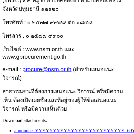
(อพวช.) ๓๙ หมู่ ๓ ตำบลคลองห้า อำเภอคลองหลวง
จังหวัดปทุมธานี ๑๒๑๒๐
โทรศัพท์ : ๐ ๒๕๗๗ ๙๙๙๙ ต่อ ๑๘๔๘
โทรสาร : ๐ ๒๕๗๗ ๙๙๐๐
เว็บไซต์ :
www.nsm.or.th
และ
www.gprocurement.go.th
e-mail :
procure@nsm.or.th
(
สำหรับเสนอแนะ
วิจารณ์)
สาธารณชนที่ต้องการเสนอแนะ วิจารณ์ หรือมีความ
เห็น ต้องเปิดเผยชื่อและที่อยู่ของผู้ให้ข้อเสนอแนะ
วิจารณ์ หรือมีความเห็นด้วย
Download attachments:
announce_YYYYYYYYYYYYYYYYYYYYYYYYY_69Y