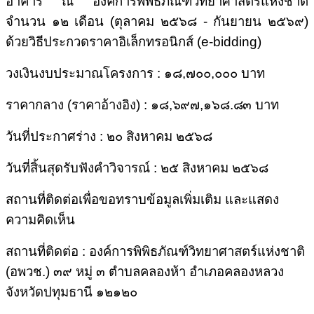
อาคาร ณ องค์การพิพิธภัณฑ์วิทยาศาสตร์แห่งชาติ
จำนวน ๑๒ เดือน (ตุลาคม ๒๕๖๘ - กันยายน ๒๕๖๙)
ด้วยวิธีประกวดราคาอิเล็กทรอนิกส์ (
e-bidding)
วงเงินงบประมาณโครงการ : ๑๘
,
๗๐๐
,
๐๐๐ บาท
ราคากลาง (ราคาอ้างอิง) :
๑๘
,
๖๙๗
,
๑๖๘.๘๓
บาท
วันที่ประกาศร่าง : ๒๐ สิงหาคม ๒๕๖๘
วันที่สิ้นสุดรับฟังคำวิจารณ์ : ๒๕ สิงหาคม ๒๕๖๘
สถานที่ติดต่อเพื่อขอทราบข้อมูลเพิ่มเติม และแสดง
ความคิดเห็น
สถานที่ติดต่อ : องค์การพิพิธภัณฑ์วิทยาศาสตร์แห่งชาติ
(อพวช.) ๓๙ หมู่ ๓ ตำบลคลองห้า อำเภอคลองหลวง
จังหวัดปทุมธานี ๑๒๑๒๐