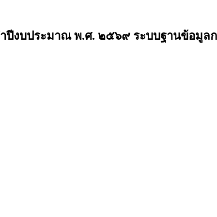
ะจำปีงบประมาณ พ.ศ. ๒๕๖๙ ระบบฐานข้อมูลก