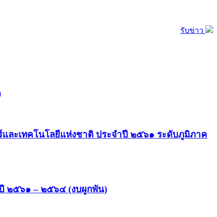
รับข่าว
)
และเทคโนโลยีแห่งชาติ ประจำปี ๒๕๖๑ ระดับภูมิภาค
ปี ๒๕๖๑ – ๒๕๖๔ (งบผูกพัน)