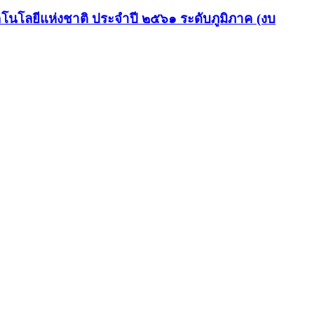
นโลยีแห่งชาติ ประจำปี ๒๕๖๑ ระดับภูมิภาค (งบ