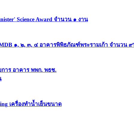
inister' Science Award จำนวน ๑ งาน
า MDB ๑, ๒, ๓, ๔ อาคารพิพิธภัณฑ์พระรามเก้า จำนวน ๙
การ อาคาร พพก. พธช.
น
ng เครื่องทำน้ำเย็นขนาด