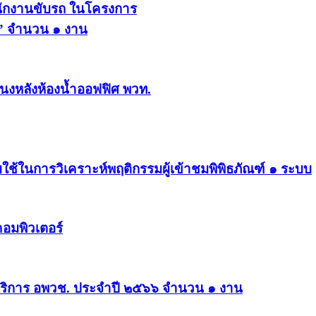
นักงานขับรถ ในโครงการ
ช.” จำนวน ๑ งาน
นงหลังห้องน้ำออฟฟิศ พวท.
ใช้ในการวิเคราะห์พฤติกรรมผู้เข้าชมพิพิธภัณฑ์ ๑ ระบบ
อมพิวเตอร์
ริการ อพวช. ประจำปี ๒๕๖๖ จำนวน ๑ งาน